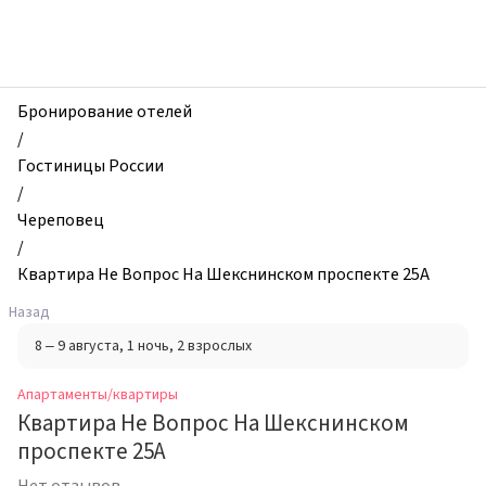
zhilibyli
-
Апартаменты
и
квартиры,
Бронирование отелей
Квартира
/
Не
Гостиницы России
Вопрос
/
На
Череповец
Шекснинском
/
проспекте
Квартира Не Вопрос На Шекснинском проспекте 25А
25А,
Назад
Череповец,
8 – 9 августа
, 1 ночь
, 2 взрослых
Россия
Апартаменты/квартиры
Квартира Не Вопрос На Шекснинском
проспекте 25А