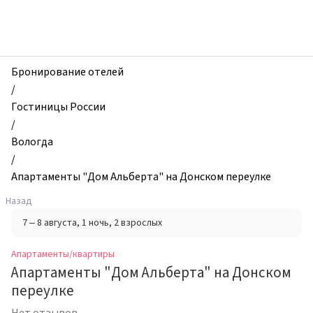
zhilibyli
-
Апартаменты
и
квартиры,
Бронирование отелей
Апартаменты
/
"Дом
Гостиницы России
Альберта"
/
на
Вологда
Донском
/
переулке,
Апартаменты "Дом Альберта" на Донском переулке
Вологда,
Назад
Россия
7 – 8 августа
, 1 ночь
, 2 взрослых
Апартаменты/квартиры
Апартаменты "Дом Альберта" на Донском
переулке