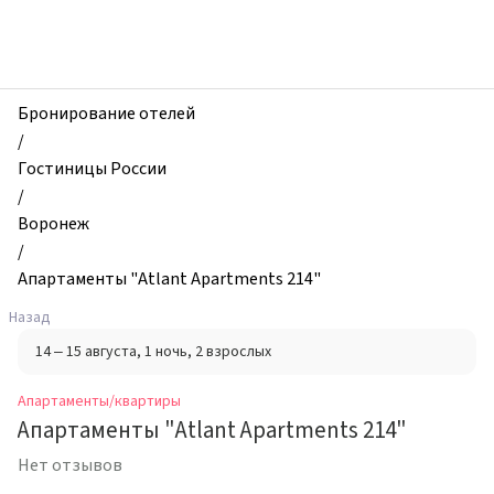
zhilibyli
-
Апартаменты
и
квартиры,
Бронирование отелей
Апартаменты
/
"Atlant
Гостиницы России
Apartments
/
214",
Воронеж
Воронеж,
/
Россия
Апартаменты "Atlant Apartments 214"
Назад
14 – 15 августа
, 1 ночь
, 2 взрослых
Апартаменты/квартиры
Апартаменты "Atlant Apartments 214"
Нет отзывов