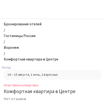
zhilibyli
-
Апартаменты
и
квартиры,
Бронирование отелей
Комфортная
/
квартира
Гостиницы России
в
/
Центре,
Воронеж
Воронеж,
/
Россия
Комфортная квартира в Центре
Назад
14 – 15 августа
, 1 ночь
, 2 взрослых
Апартаменты/квартиры
Комфортная квартира в Центре
Нет отзывов