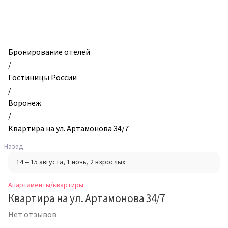
zhilibyli
-
Апартаменты
и
квартиры,
Бронирование отелей
Квартира
/
на
Гостиницы России
ул.
/
Артамонова
Воронеж
34/7,
/
Воронеж,
Квартира на ул. Артамонова 34/7
Россия
Назад
14 – 15 августа
, 1 ночь
, 2 взрослых
Апартаменты/квартиры
Квартира на ул. Артамонова 34/7
Нет отзывов