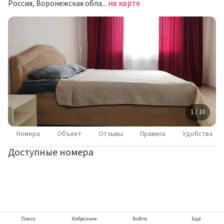
Россия, Воронежская область, Новоусманский район, посёлок Отрадное, Осиновая улица, 9
на карте
1 / 10
Номера
Объект
Отзывы
Правила
Удобства
Доступные номера
Поиск
Избранное
Войти
Ещё