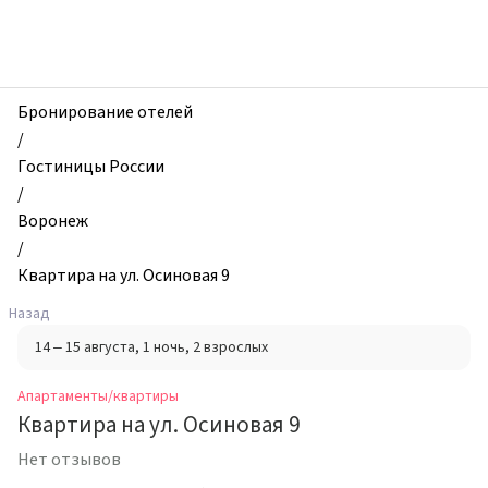
zhilibyli
-
Апартаменты
и
квартиры,
Бронирование отелей
Квартира
/
на
Гостиницы России
ул.
/
Осиновая
Воронеж
9,
/
Воронеж,
Квартира на ул. Осиновая 9
Россия
Назад
14 – 15 августа
, 1 ночь
, 2 взрослых
Апартаменты/квартиры
Квартира на ул. Осиновая 9
Нет отзывов