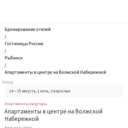
zhilibyli
-
Апартаменты
и
квартиры,
Бронирование отелей
Апартаменты
/
в
Гостиницы России
центре
/
на
Рыбинск
Волжской
/
Набережной,
Апартаменты в центре на Волжской Набережной
Рыбинск,
Назад
Россия
14 – 15 августа
, 1 ночь
, 2 взрослых
Апартаменты/квартиры
Апартаменты в центре на Волжской
Набережной