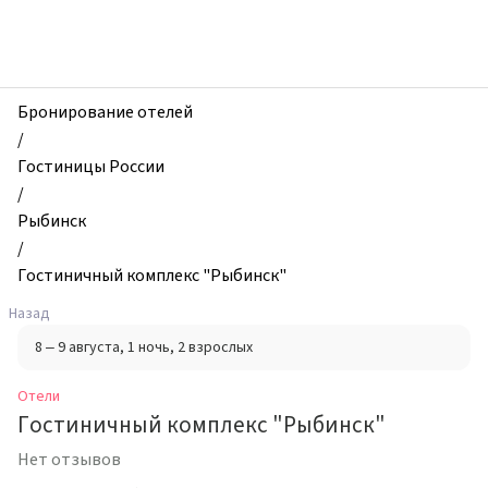
zhilibyli
-
Отели,
Гостиничный
комплекс
Бронирование отелей
"Рыбинск",
/
Рыбинск,
Гостиницы России
Россия
/
Рыбинск
/
Гостиничный комплекс "Рыбинск"
Назад
8 – 9 августа
, 1 ночь
, 2 взрослых
Отели
Гостиничный комплекс "Рыбинск"
Нет отзывов