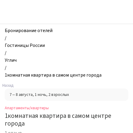
zhilibyli
-
Апартаменты
и
квартиры,
Бронирование отелей
1комнатная
/
квартира
Гостиницы России
в
/
самом
Углич
центре
/
города,
1комнатная квартира в самом центре города
Углич,
Назад
Россия
7 – 8 августа
, 1 ночь
, 2 взрослых
Апартаменты/квартиры
1комнатная квартира в самом центре
города