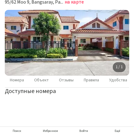
95/62 Moo 9, Bangsaray, Pattaya Pattaya,Chonburi 20180, Chon Buri, Thailand, Банг-Саре
на карте
1 / 1
Номера
Объект
Отзывы
Правила
Удобства
Доступные номера
Поиск
Избранное
Войти
Ещё