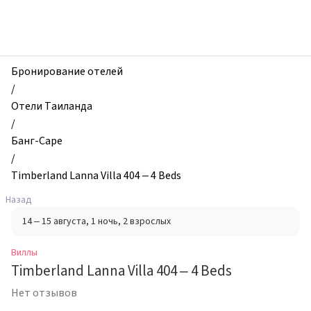
zhilibyli
-
Виллы,
Timberland
Lanna
Бронирование отелей
Villa
/
404
Отели Таиланда
–
/
4
Банг-Саре
Beds,
/
Банг-
Timberland Lanna Villa 404 – 4 Beds
Саре,
Назад
Таиланд
14 – 15 августа
, 1 ночь
, 2 взрослых
Виллы
Timberland Lanna Villa 404 – 4 Beds
Нет отзывов