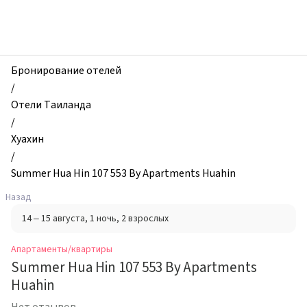
zhilibyli
-
Апартаменты
и
квартиры,
Бронирование отелей
Summer
/
Hua
Отели Таиланда
Hin
/
107
Хуахин
553
/
By
Summer Hua Hin 107 553 By Apartments Huahin
Apartments
Назад
Huahin,
14 – 15 августа
, 1 ночь
, 2 взрослых
Хуахин,
Таиланд
Апартаменты/квартиры
Summer Hua Hin 107 553 By Apartments
Huahin