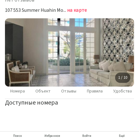
Нет отзывов
107 553 Summer Huahin Moobannong Kae Khao Takiab Road Prachuap Khiri Khan, Хуахин
на карте
1 / 10
Номера
Объект
Отзывы
Правила
Удобства
Доступные номера
Поиск
Избранное
Войти
Ещё