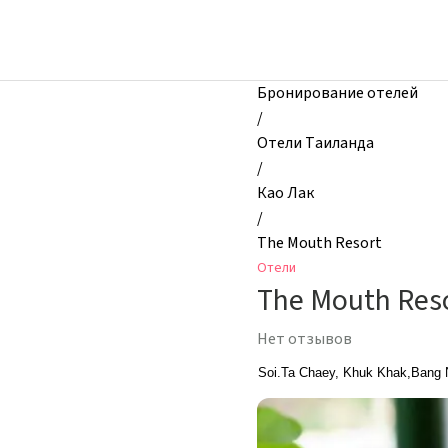
zhilibyli
-
Отели,
The
Бронирование отелей
Mouth
/
Resort,
Отели Таиланда
Као
/
Лак,
Као Лак
Таиланд
/
The Mouth Resort
Отели
The Mouth Res
Нет отзывов
Soi.Ta Chaey, Khuk Khak,Bang 