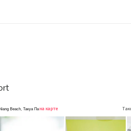
ort
на карте
Так
Niang Beach, Такуа Па