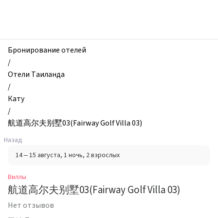
zhilibyli
-
Виллы,
航
道
Бронирование отелей
高
/
尔
Отели Таиланда
夫
/
别
Кату
墅
/
03(Fairway
航道高尔夫别墅03(Fairway Golf Villa 03)
Golf
Назад
Villa
14 – 15 августа
, 1 ночь
, 2 взрослых
03),
Кату,
Виллы
Таиланд
航道高尔夫别墅03(Fairway Golf Villa 03)
Нет отзывов