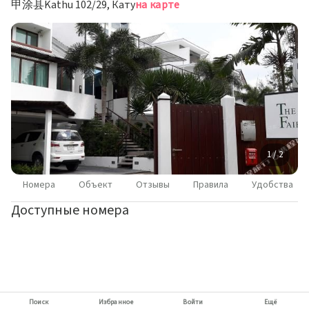
甲涂县Kathu 102/29, Кату
на карте
1 / 2
Номера
Объект
Отзывы
Правила
Удобства
Доступные номера
Поиск
Избранное
Войти
Ещё