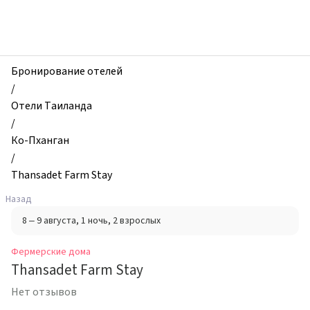
zhilibyli
-
Фермерские
дома,
Thansadet
Бронирование отелей
Farm
/
Stay,
Отели Таиланда
Ко-
/
Пханган,
Ко-Пханган
Таиланд
/
Thansadet Farm Stay
Назад
8 – 9 августа
, 1 ночь
, 2 взрослых
Фермерские дома
Thansadet Farm Stay
Нет отзывов