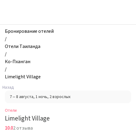
zhilibyli
-
Отели,
Limelight
Village,
Бронирование отелей
Ко-
/
Пханган,
Отели Таиланда
Таиланд
/
Ко-Пханган
/
Limelight Village
Назад
7 – 8 августа
, 1 ночь
, 2 взрослых
Отели
Limelight Village
10.0
2 отзыва