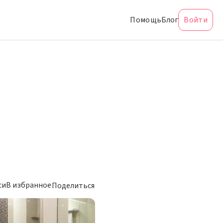
Помощь
Блог
Войти
си
В избранное
Поделиться