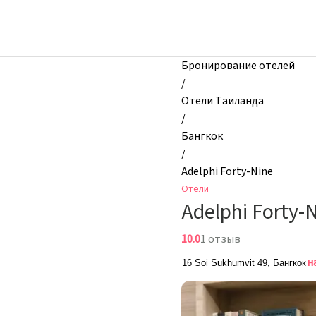
zhilibyli
-
Отели,
Adelphi
Бронирование отелей
Forty-
/
Nine,
Отели Таиланда
Бангкок,
/
Таиланд
Бангкок
/
Adelphi Forty-Nine
Отели
Adelphi Forty-
10.0
1 отзыв
н
16 Soi Sukhumvit 49, Бангкок