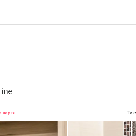
Nine
а карте
Так