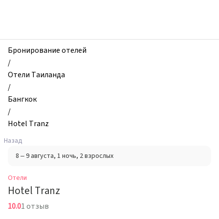
zhilibyli
-
Отели,
Hotel
Tranz,
Бронирование отелей
Бангкок,
/
Таиланд
Отели Таиланда
/
Бангкок
/
Hotel Tranz
Назад
8 – 9 августа
, 1 ночь
, 2 взрослых
Отели
Hotel Tranz
10.0
1 отзыв