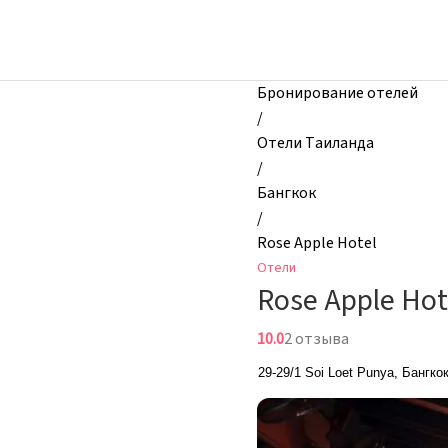
zhilibyli
-
Отели,
Rose
Бронирование отелей
Apple
/
Hotel,
Отели Таиланда
Бангкок,
/
Таиланд
Бангкок
/
Rose Apple Hotel
Отели
Rose Apple Hot
10.0
2 отзыва
29-29/1 Soi Loet Punya, Бангко