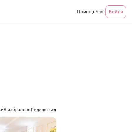
Помощь
Блог
Войти
си
В избранное
Поделиться