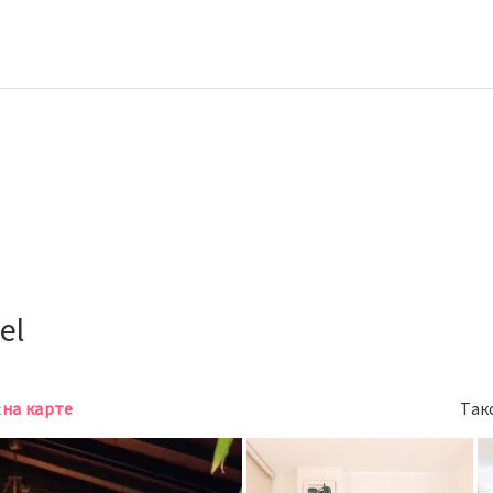
el
на карте
Так
к