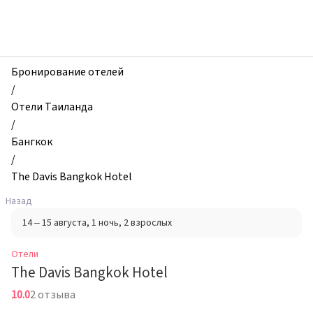
zhilibyli
-
Отели,
The
Davis
Бронирование отелей
Bangkok
/
Hotel,
Отели Таиланда
Бангкок,
/
Таиланд
Бангкок
/
The Davis Bangkok Hotel
Назад
14 – 15 августа
, 1 ночь
, 2 взрослых
Отели
The Davis Bangkok Hotel
10.0
2 отзыва