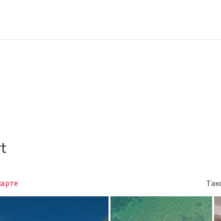
t
карте
Так