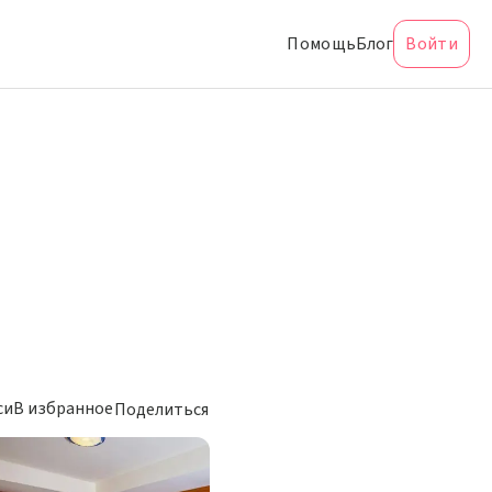
Помощь
Блог
Войти
си
В избранное
Поделиться