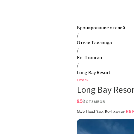
zhilibyli
-
Отели,
Long
Бронирование отелей
Bay
/
Resort,
Отели Таиланда
Ко-
/
Пханган,
Ко-Пханган
Таиланд
/
Long Bay Resort
Отели
Long Bay Resor
9.5
8 отзывов
на 
58/5 Haad Yao, Ко-Пханган