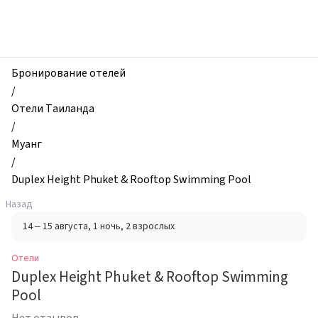
zhilibyli
-
Отели,
Duplex
Height
Бронирование отелей
Phuket
/
&
Отели Таиланда
Rooftop
/
Swimming
Муанг
Pool,
/
Муанг,
Duplex Height Phuket & Rooftop Swimming Pool
Таиланд
Назад
14 – 15 августа
, 1 ночь
, 2 взрослых
Отели
Duplex Height Phuket & Rooftop Swimming
Pool