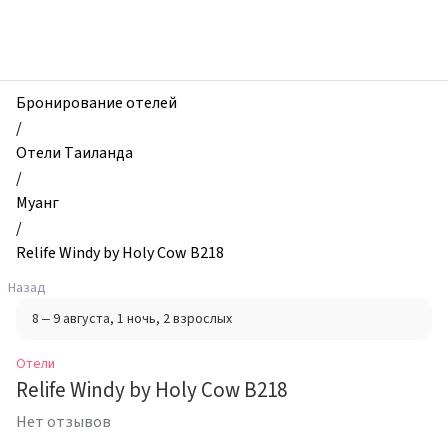
zhilibyli
-
Отели,
Relife
Windy
Бронирование отелей
by
/
Holy
Отели Таиланда
Cow
/
B218,
Муанг
Муанг,
/
Таиланд
Relife Windy by Holy Cow B218
Назад
8 – 9 августа
, 1 ночь
, 2 взрослых
Отели
Relife Windy by Holy Cow B218
Нет отзывов