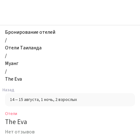
zhilibyli
-
Отели,
The
Eva,
Бронирование отелей
Муанг,
/
Таиланд
Отели Таиланда
/
Муанг
/
The Eva
Назад
14 – 15 августа
, 1 ночь
, 2 взрослых
Отели
The Eva
Нет отзывов