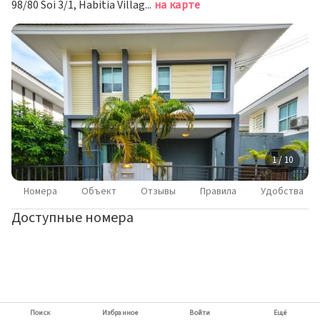
98/80 Soi 3/1, Habitia Village, Thepkasattri Rd., Kohkaew, Боат Лагун
на карте
1 / 10
Номера
Объект
Отзывы
Правила
Удобства
Доступные номера
Поиск
Избранное
Войти
Ещё