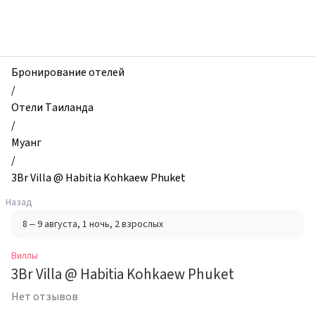
zhilibyli
-
Виллы,
3Br
Villa
Бронирование отелей
@
/
Habitia
Отели Таиланда
Kohkaew
/
Phuket,
Муанг
Муанг,
/
Таиланд
3Br Villa @ Habitia Kohkaew Phuket
Назад
8 – 9 августа
, 1 ночь
, 2 взрослых
Виллы
3Br Villa @ Habitia Kohkaew Phuket
Нет отзывов