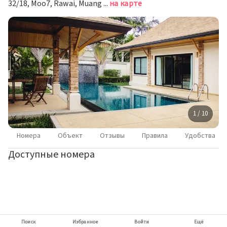
32/18, Moo7, Rawai, Muang , Phuket, Равай
на карте
1 / 10
Номера
Объект
Отзывы
Правила
Удобства
Доступные номера
Поиск
Избранное
Войти
Ещё