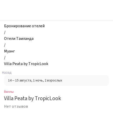
zhilibyli
-
Виллы,
Villa
Peata
Бронирование отелей
by
/
TropicLook,
Отели Таиланда
Муанг,
/
Таиланд
Муанг
/
Villa Peata by TropicLook
Назад
14 – 15 августа
, 1 ночь
, 2 взрослых
Виллы
Villa Peata by TropicLook
Нет отзывов