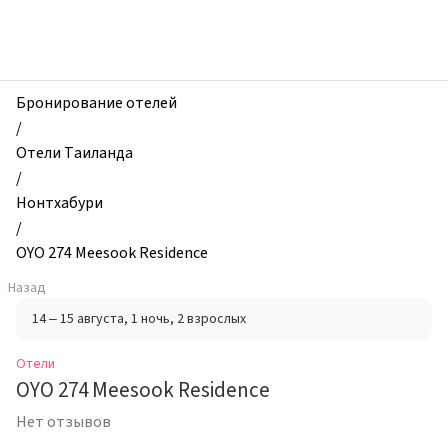
zhilibyli
-
Отели,
OYO
274
Бронирование отелей
Meesook
/
Residence,
Отели Таиланда
Нонтхабури,
/
Таиланд
Нонтхабури
/
OYO 274 Meesook Residence
Назад
14 – 15 августа
, 1 ночь
, 2 взрослых
Отели
OYO 274 Meesook Residence
Нет отзывов