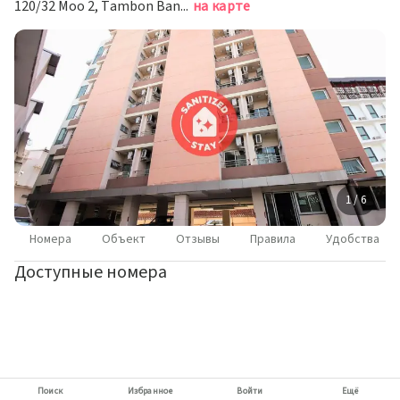
120/32 Moo 2, Tambon Bang Kaen, Amphur Mueng, 120/32, Нонтхабури
на карте
1 / 6
Номера
Объект
Отзывы
Правила
Удобства
Доступные номера
Поиск
Избранное
Войти
Ещё