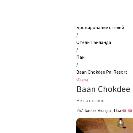
zhilibyli
-
Отели,
Baan
Бронирование отелей
Chokdee
/
Pai
Отели Таиланда
Resort,
/
Паи,
Паи
Таиланд
/
Baan Chokdee Pai Resort
Отели
Baan Chokdee 
Нет отзывов
на к
257 Tambol Viengtai, Паи