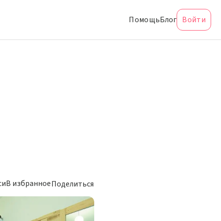
Помощь
Блог
Войти
си
В избранное
Поделиться