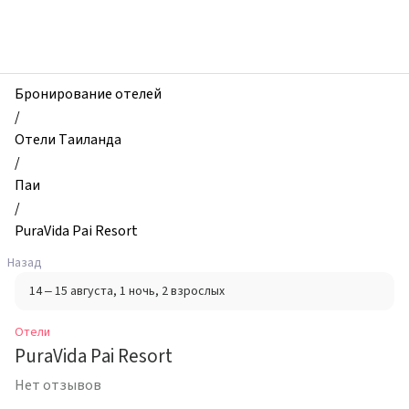
zhilibyli
-
Отели,
PuraVida
Pai
Бронирование отелей
Resort,
/
Паи,
Отели Таиланда
Таиланд
/
Паи
/
PuraVida Pai Resort
Назад
14 – 15 августа
, 1 ночь
, 2 взрослых
Отели
PuraVida Pai Resort
Нет отзывов