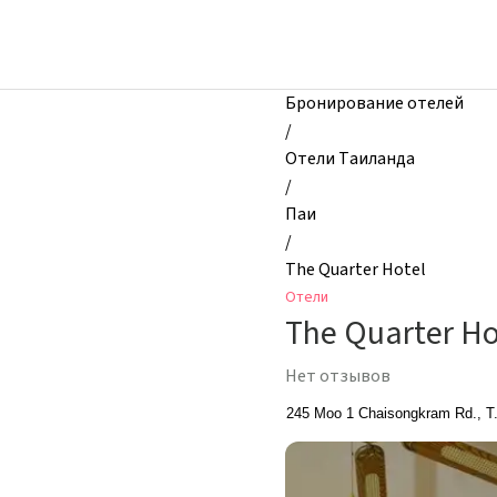
zhilibyli
-
Отели,
The
Бронирование отелей
Quarter
/
Hotel,
Отели Таиланда
Паи,
/
Таиланд
Паи
/
The Quarter Hotel
Отели
The Quarter Ho
Нет отзывов
245 Moo 1 Chaisongkram Rd., T.