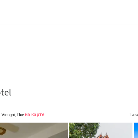
tel
на карте
Так
 Viengai, Паи