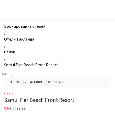
zhilibyli
-
Отели,
Samui
Pier
Бронирование отелей
Beach
/
Front
Отели Таиланда
Resort,
/
Самуи,
Самуи
Таиланд
/
Samui Pier Beach Front Resort
Назад
14 – 15 августа
, 1 ночь
, 2 взрослых
Отели
Samui Pier Beach Front Resort
9.6
4 отзыва