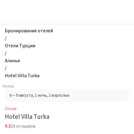
zhilibyli
-
Отели,
Hotel
Villa
Бронирование отелей
Turka,
/
Аланья,
Отели Турции
Турция
/
Аланья
/
Hotel Villa Turka
Назад
8 – 9 августа
, 1 ночь
, 2 взрослых
Отели
Hotel Villa Turka
9.3
19 отзывов