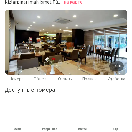
Kizlarpinari mah Ismet Tümerdem sok n14, Аланья
на карте
1 / 10
Номера
Объект
Отзывы
Правила
Удобства
Доступные номера
Поиск
Избранное
Войти
Ещё