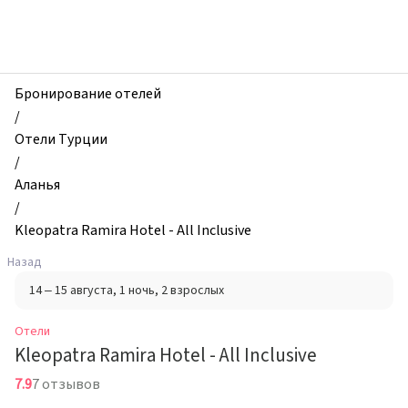
zhilibyli
-
Отели,
Kleopatra
Ramira
Бронирование отелей
Hotel
/
-
Отели Турции
All
/
Inclusive,
Аланья
Аланья,
/
Турция
Kleopatra Ramira Hotel - All Inclusive
Назад
14 – 15 августа
, 1 ночь
, 2 взрослых
Отели
Kleopatra Ramira Hotel - All Inclusive
7.9
7 отзывов