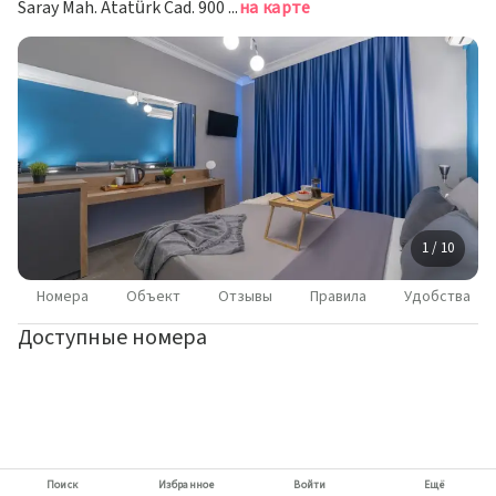
Saray Mah. Atatürk Cad. 900 Sk No:6, Аланья
на карте
1 / 10
Номера
Объект
Отзывы
Правила
Удобства
Доступные номера
Поиск
Избранное
Войти
Ещё