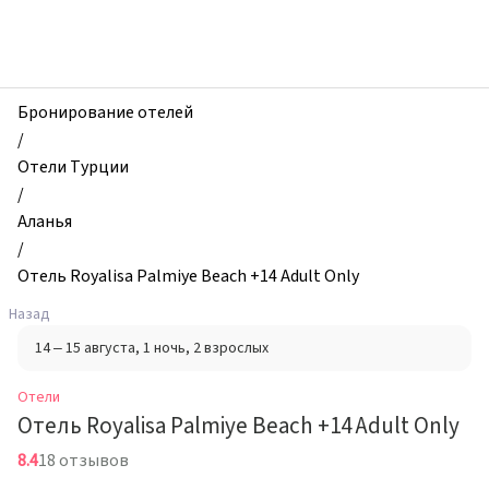
zhilibyli
-
Отели,
Отель
Royalisa
Бронирование отелей
Palmiye
/
Beach
Отели Турции
+14
/
Adult
Аланья
Only,
/
Аланья,
Отель Royalisa Palmiye Beach +14 Adult Only
Турция
Назад
14 – 15 августа
, 1 ночь
, 2 взрослых
Отели
Отель Royalisa Palmiye Beach +14 Adult Only
8.4
18 отзывов