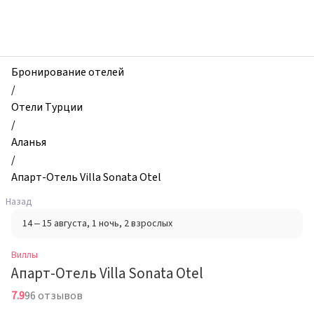
zhilibyli
-
Виллы,
Апарт-
Отель
Бронирование отелей
Villa
/
Sonata
Отели Турции
Otel,
/
Аланья,
Аланья
Турция
/
Апарт-Отель Villa Sonata Otel
Назад
14 – 15 августа
, 1 ночь
, 2 взрослых
Виллы
Апарт-Отель Villa Sonata Otel
7.9
96 отзывов