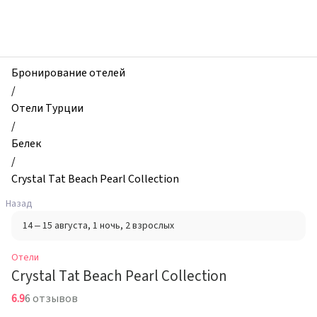
zhilibyli
-
Отели,
Crystal
Tat
Бронирование отелей
Beach
/
Pearl
Отели Турции
Collection,
/
Белек,
Белек
Турция
/
Crystal Tat Beach Pearl Collection
Назад
14 – 15 августа
, 1 ночь
, 2 взрослых
Отели
Crystal Tat Beach Pearl Collection
6.9
6 отзывов