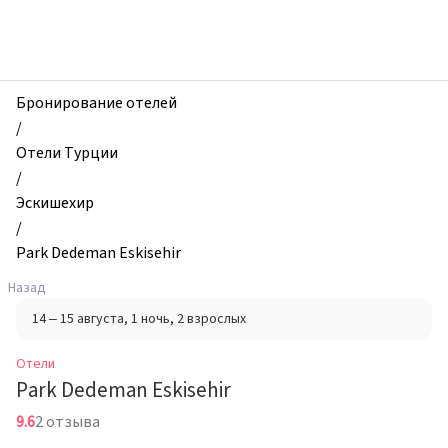
zhilibyli
-
Отели,
Park
Dedeman
Бронирование отелей
Eskisehir,
/
Эскишехир,
Отели Турции
Турция
/
Эскишехир
/
Park Dedeman Eskisehir
Назад
14 – 15 августа
, 1 ночь
, 2 взрослых
Отели
Park Dedeman Eskisehir
9.6
2 отзыва