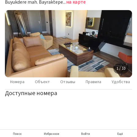
Buyukdere mah. Bayraktepe Sok. No: 4 Odunpazarı 26040, Эскишехир
на карте
1 / 10
Номера
Объект
Отзывы
Правила
Удобства
Доступные номера
Поиск
Избранное
Войти
Ещё