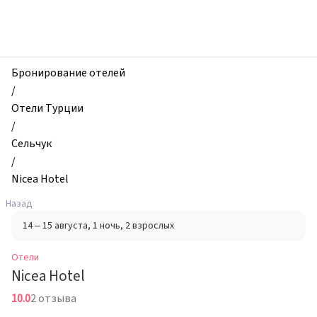
zhilibyli
-
Отели,
Nicea
Hotel,
Бронирование отелей
Сельчук,
/
Турция
Отели Турции
/
Сельчук
/
Nicea Hotel
Назад
14 – 15 августа
, 1 ночь
, 2 взрослых
Отели
Nicea Hotel
10.0
2 отзыва