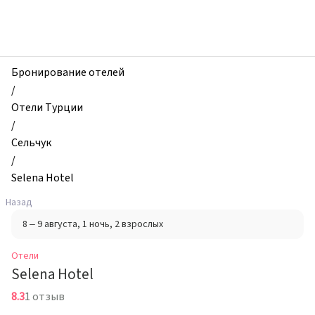
zhilibyli
-
Отели,
Selena
Hotel,
Бронирование отелей
Сельчук,
/
Турция
Отели Турции
/
Сельчук
/
Selena Hotel
Назад
8 – 9 августа
, 1 ночь
, 2 взрослых
Отели
Selena Hotel
8.3
1 отзыв