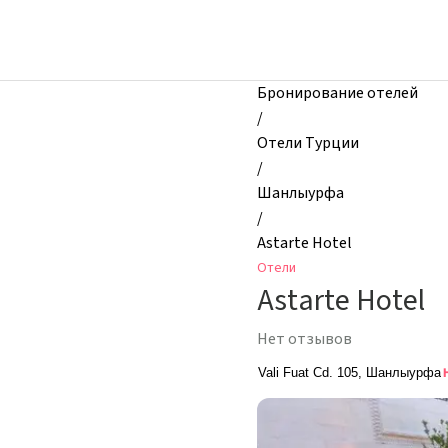
zhilibyli
-
Отели,
Astarte
Бронирование отелей
Hotel,
/
Шанлыурфа,
Отели Турции
Турция
/
Шанлыурфа
/
Astarte Hotel
Отели
Astarte Hotel
Нет отзывов
Vali Fuat Cd. 105, Шанлыурфа