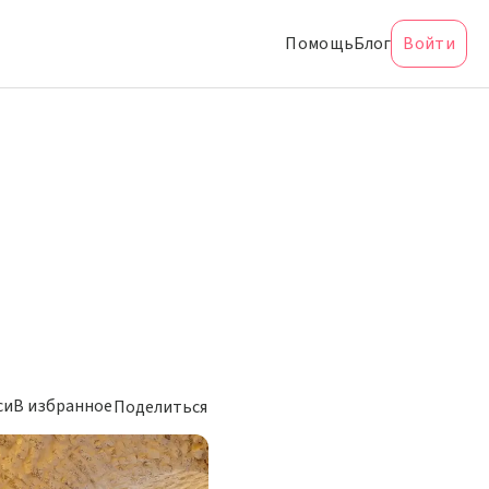
Помощь
Блог
Войти
си
В избранное
Поделиться