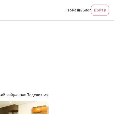
Помощь
Блог
Войти
си
В избранное
Поделиться