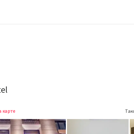
el
а карте
Так