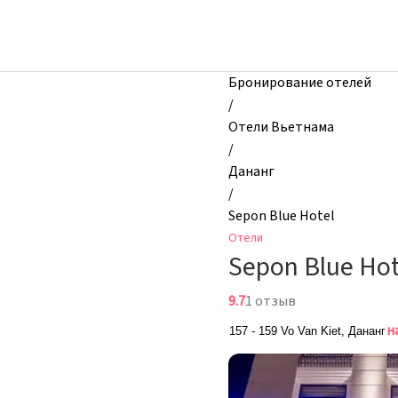
zhilibyli
-
Отели,
Sepon
Бронирование отелей
Blue
/
Hotel,
Отели Вьетнама
Дананг,
/
Вьетнам
Дананг
/
Sepon Blue Hotel
Отели
Sepon Blue Hot
9.7
1 отзыв
н
157 - 159 Vo Van Kiet, Дананг