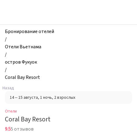
zhilibyli
-
Отели,
Coral
Bay
Бронирование отелей
Resort,
/
остров
Отели Вьетнама
Фукуок,
/
Вьетнам
остров Фукуок
/
Coral Bay Resort
Назад
14 – 15 августа
, 1 ночь
, 2 взрослых
Отели
Coral Bay Resort
9.5
5 отзывов