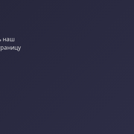
ь наш
траницу