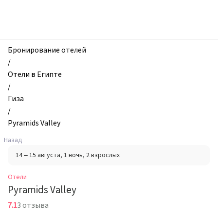
zhilibyli
-
Отели,
Pyramids
Valley,
Бронирование отелей
Гиза,
/
Египет
Отели в Египте
/
Гиза
/
Pyramids Valley
Назад
14 – 15 августа
, 1 ночь
, 2 взрослых
Отели
Pyramids Valley
7.1
3 отзыва