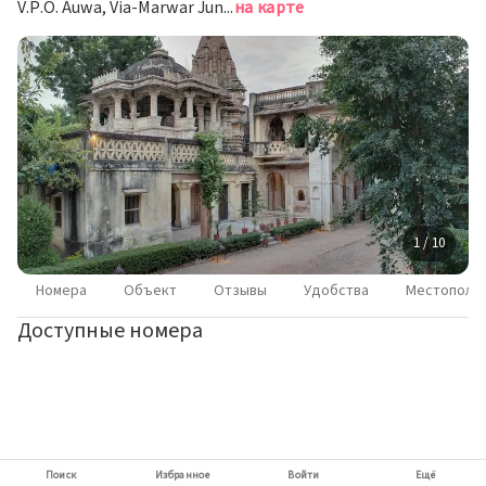
V.P.O. Auwa, Via-Marwar Junction, Деогарх
на карте
1 / 10
Номера
Объект
Отзывы
Удобства
Местополо
Доступные номера
Поиск
Избранное
Войти
Ещё