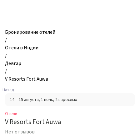
zhilibyli
-
Отели,
V
Resorts
Бронирование отелей
Fort
/
Auwa,
Отели в Индии
Девгар,
/
Индия
Девгар
/
V Resorts Fort Auwa
Назад
14 – 15 августа
, 1 ночь
, 2 взрослых
Отели
V Resorts Fort Auwa
Нет отзывов