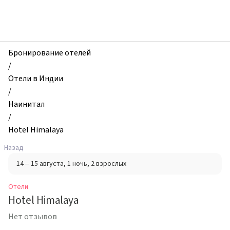
zhilibyli
-
Отели,
Hotel
Himalaya,
Бронирование отелей
Наинитал,
/
Индия
Отели в Индии
/
Наинитал
/
Hotel Himalaya
Назад
14 – 15 августа
, 1 ночь
, 2 взрослых
Отели
Hotel Himalaya
Нет отзывов