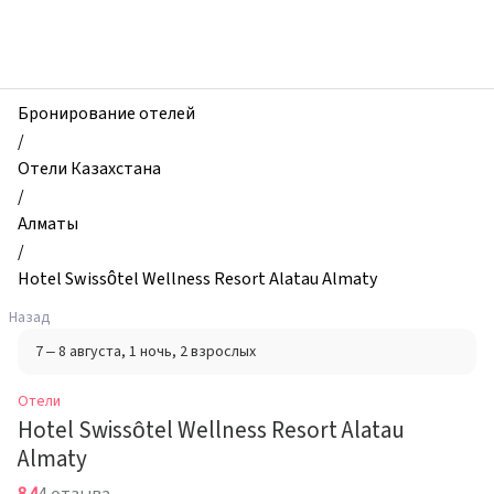
zhilibyli
-
Отели,
Hotel
Swissôtel
Бронирование отелей
Wellness
/
Resort
Отели Казахстана
Alatau
/
Almaty,
Алматы
Алматы,
/
Казахстан
Hotel Swissôtel Wellness Resort Alatau Almaty
Назад
7 – 8 августа
, 1 ночь
, 2 взрослых
Отели
Hotel Swissôtel Wellness Resort Alatau
Almaty