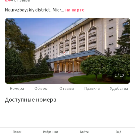
8.4
4 отзыва
Nauryzbayskiy district, Microdistrict Tausamaly, No 50A, Алматы
на карте
1 / 10
Номера
Объект
Отзывы
Правила
Удобства
Доступные номера
Поиск
Избранное
Войти
Ещё