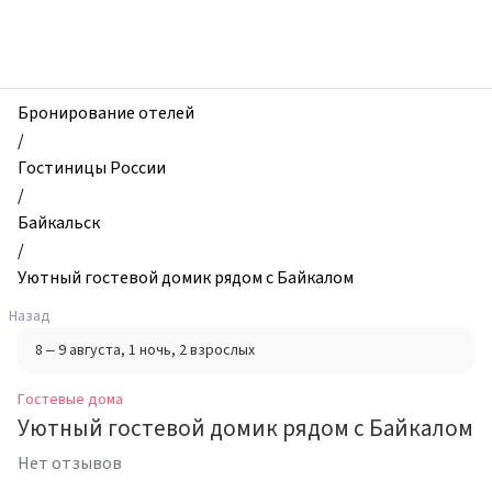
zhilibyli
-
Гостевые
дома,
Уютный
Бронирование отелей
гостевой
/
домик
Гостиницы России
рядом
/
с
Байкальск
Байкалом,
/
Байкальск,
Уютный гостевой домик рядом с Байкалом
Россия
Назад
8 – 9 августа
, 1 ночь
, 2 взрослых
Гостевые дома
Уютный гостевой домик рядом с Байкалом
Нет отзывов