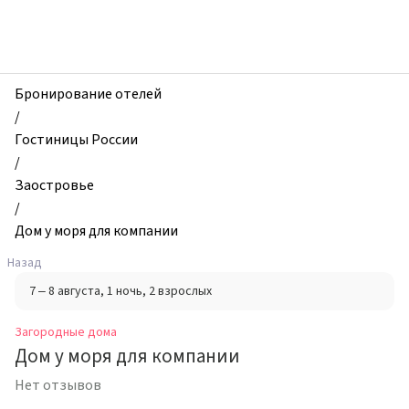
zhilibyli
-
Загородные
дома,
Дом
Бронирование отелей
у
/
моря
Гостиницы России
для
/
компании,
Заостровье
Заостровье,
/
Россия
Дом у моря для компании
Назад
7 – 8 августа
, 1 ночь
, 2 взрослых
Загородные дома
Дом у моря для компании
Нет отзывов