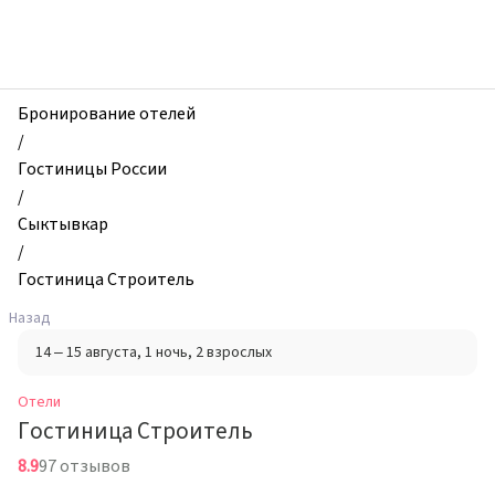
zhilibyli
-
Отели,
Гостиница
Строитель,
Бронирование отелей
Сыктывкар,
/
Россия
Гостиницы России
/
Сыктывкар
/
Гостиница Строитель
Назад
14 – 15 августа
, 1 ночь
, 2 взрослых
Отели
Гостиница Строитель
8.9
97 отзывов