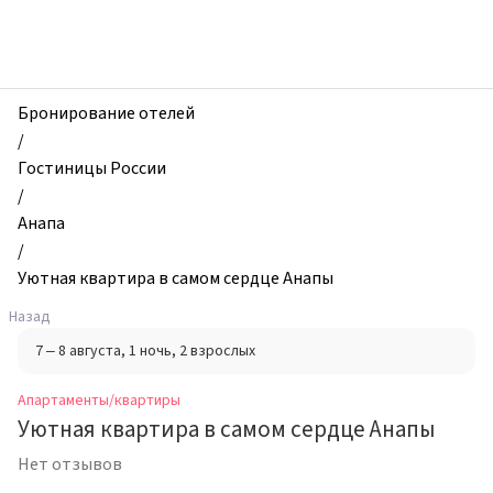
zhilibyli
-
Апартаменты
и
квартиры,
Бронирование отелей
Уютная
/
квартира
Гостиницы России
в
/
самом
Анапа
сердце
/
Анапы,
Уютная квартира в самом сердце Анапы
Анапа,
Назад
Россия
7 – 8 августа
, 1 ночь
, 2 взрослых
Апартаменты/квартиры
Уютная квартира в самом сердце Анапы
Нет отзывов